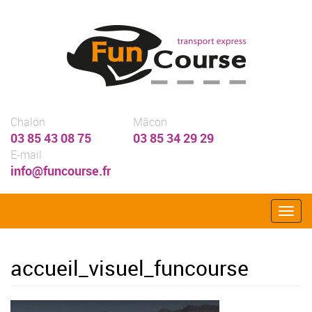
Chalon
Mâcon
03 85 43 08 75
03 85 34 29 29
E-mail
info@funcourse.fr
Togg
navig
accueil_visuel_funcourse